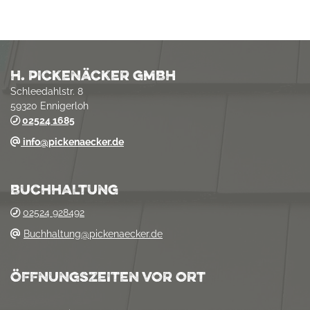
H. PICKENÄCKER GMBH
Schleedahlstr. 8
59320 Ennigerloh
02524 1685
info@pickenaecker.d
e
BUCHHALTUNG
02524 928492
Buchhaltung@pickenaecker.de
ÖFFNUNGSZEITEN VOR ORT