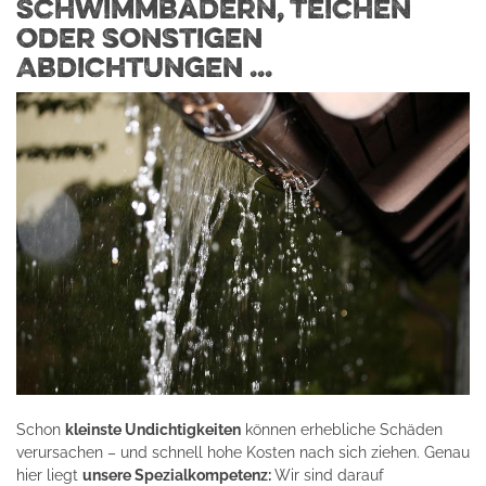
Schwimmbädern, Teichen
oder sonstigen
Abdichtungen ...
Schon
kleinste Undichtigkeiten
können erhebliche Schäden
verursachen – und schnell hohe Kosten nach sich ziehen. Genau
hier liegt
unsere Spezialkompetenz:
Wir sind darauf