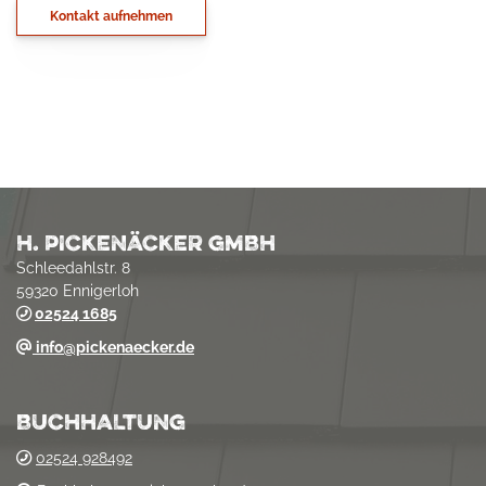
Kontakt aufnehmen
H. PICKENÄCKER GMBH
Schleedahlstr. 8
59320 Ennigerloh
02524 1685
info@pickenaecker.d
e
BUCHHALTUNG
02524 928492